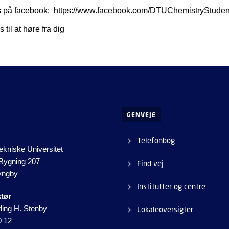
os på facebook:
https://www.facebook.com/DTUChemistryStuden
 til at høre fra dig
GENVEJE
Telefonbog
kniske Universitet
 Bygning 207
Find vej
yngby
Institutter og centre
ktør
ling H. Stenby
Lokaleoversigter
0 12