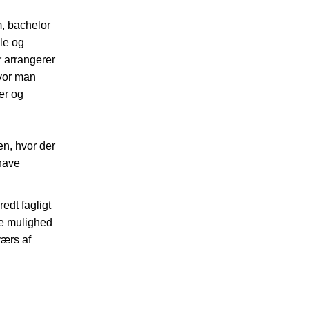
m, bachelor
le og
r arrangerer
hvor man
er og
n, hvor der
have
edt fagligt
ve mulighed
værs af