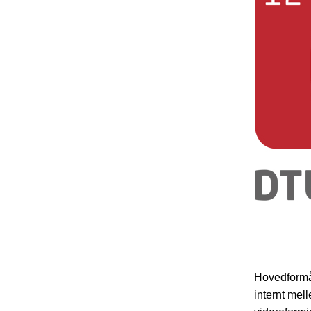
Hovedformål
internt mel