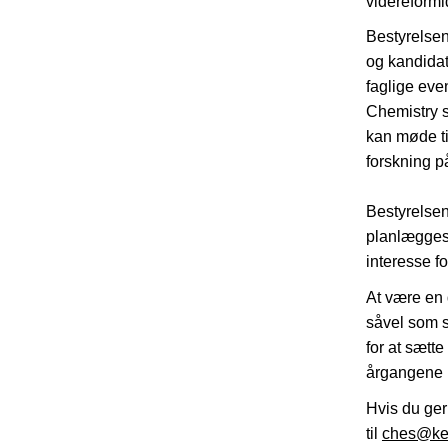
videreformi
Bestyrelsen
og kandidat
faglige eve
Chemistry s
kan møde ti
forskning 
Bestyrelse
planlægges
interesse 
At være en 
såvel som s
for at sætt
årgangene 
Hvis du ger
til
ches@kem