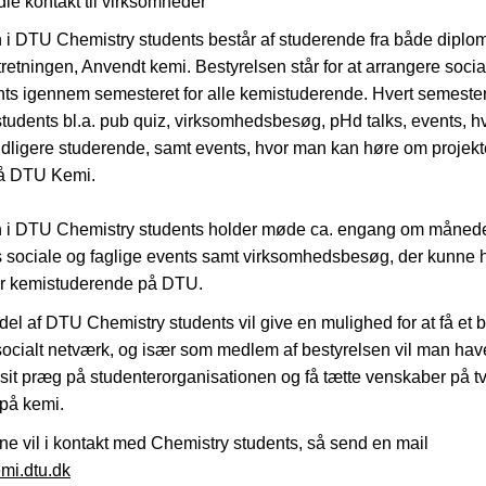
dle kontakt til virksomheder
 i DTU Chemistry students består af studerende fra både diplo
retningen, Anvendt kemi. Bestyrelsen står for at arrangere socia
nts igennem semesteret for alle kemistuderende. Hvert semeste
tudents bl.a. pub quiz, virksomhedsbesøg, pHd talks, events, 
dligere studerende, samt events, hvor man kan høre om projekt
på DTU Kemi.
n i DTU Chemistry students holder møde ca. engang om månede
 sociale og faglige events samt virksomhedsbesøg, der kunne 
for kemistuderende på DTU.
del af DTU Chemistry students vil give en mulighed for at få et br
ocialt netværk, og især som medlem af bestyrelsen vil man ha
e sit præg på studenterorganisationen og få tætte venskaber på t
på kemi.
ne vil i kontakt med Chemistry students, så send en mail
i.dtu.dk