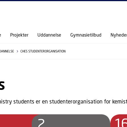
GÅ TIL PRIMÆRT INDHOLD (TRYK ENTER).
e
Projekter
Uddannelse
Gymnasietilbud
Nyhede
DANNELSE
CHES STUDENTERORGANISATION
S
stry students er en studenterorganisation for kemist