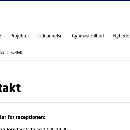
GÅ TIL PRIMÆRT INDHOLD (TRYK ENTER).
e
Projekter
Uddannelse
Gymnasietilbud
Nyhede
 OS
KONTAKT
takt
der for receptionen:
ag-torsdag
: 8-12 og 12:30-14:30