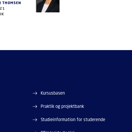
R THOMSEN
421
DK
Kursusbasen
Praktik og projektbank
Studieinformation for studerende