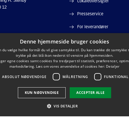
ling H. Stenby
Lokaleoversigter
0 12
Presseservice
For leverandører
Job og karriere
Denne hjemmeside bruger cookies
du vælge hvilke formål du vil give samtykke til. Du kan trække dit samtykke 
Webshop
trykke på det blå ikon nederst til venstre på hjemmesiden.
er egne cookies samt cookies fra tredjepart til statistik, præferencer, opti
markedsføring. Læs om vores anvendelse af cookies her:
Detaljer
ABSOLUT NØDVENDIGE
MÅLRETNING
FUNKTIONAL
LINKEDIN
KUN NØDVENDIGE
ACCEPTER ALLE
VIS DETALJER
Brug af personoplysninger
Cookieoversigt
Tilgængelighedserklæring