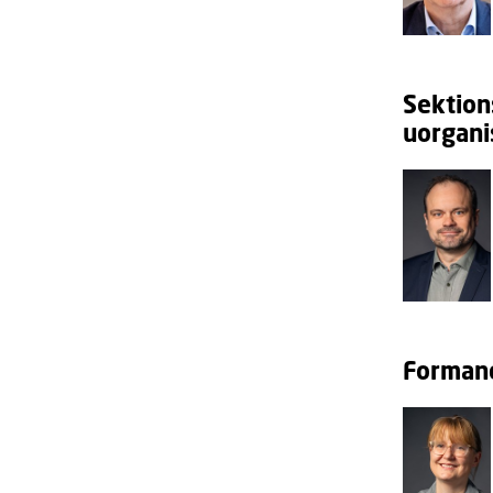
Sektion
uorgani
Formand