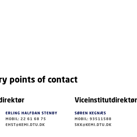
y points of contact
direktør
Viceinstitutdirektø
ERLING HALFDAN STENBY
SØREN KEGNÆS
MOBIL: 22 61 68 75
MOBIL: 93511588
EHST@KEMI.DTU.DK
SKK@KEMI.DTU.DK