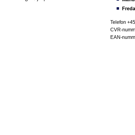
Fred
Telefon +45
CVR-numme
EAN-numme