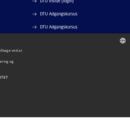
DTU Inside (login)
DTU Adgangskursus
DTU Adgangskursus
DTU Bibliotek
tilbage ved at
DTU Orbit
DANISH
mering og
DANISH
ENGLISH
ITET