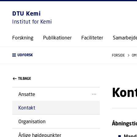
DTU Kemi
Institut for Kemi
Forskning
Publikationer
Faciliteter
Samarbejd
UDFORSK
FORSIDE
OM
TILBAGE
Kon
Ansatte
Kontakt
Organisation
Åbningsti
Årlige højdepunkter
Mand