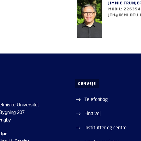
JIMMIE TRUNJE
MOBIL: 22635
JTH@KEMI.DTU.
GENVEJE
Telefonbog
kniske Universitet
 Bygning 207
Find vej
yngby
Institutter og centre
ktør