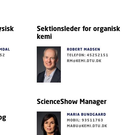
ysisk
Sektionsleder for organisk
kemi
LMDAL
ROBERT MADSEN
852
TELEFON: 45252151
RM@KEMI.DTU.DK
ScienceShow Manager
MARIA BUNDGAARD
og
MOBIL: 93511763
MABU@KEMI.DTU.DK